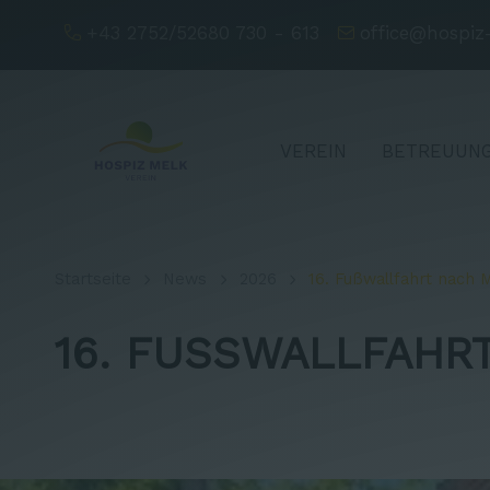
+43 2752/52680 730 - 613
office@hospiz
VEREIN
BETREUUNG
Startseite
News
2026
16. Fußwallfahrt nach M
16. FUSSWALLFAHRT