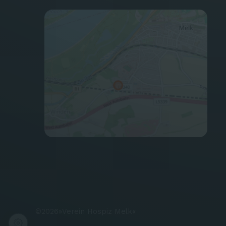
©
2026
»
Verein Hospiz Melk
«