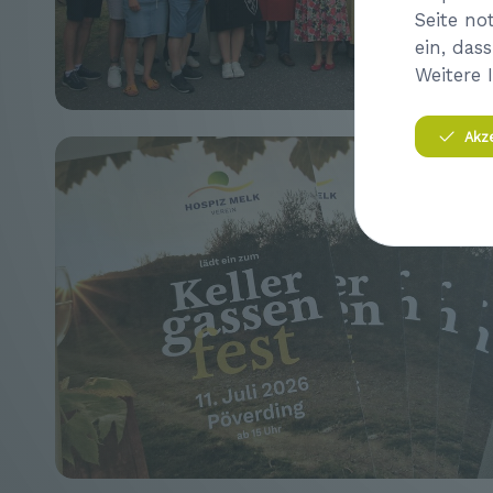
Seite no
ein, das
Weitere 
Akz