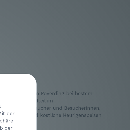
ing
s Verein Hospiz in Pöverding bei bestem
n fixer Bestandteil im
u
r zahlreiche Besucher und Besucherinnen,
Mit der
 der Wachau und köstliche Heurigenspeisen
sphäre
eb der