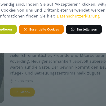
16.07.2026
twendig sind. Indem Sie auf "Akzeptieren" klicken, willi
s Cookies von uns und Drittanbieter verwendet werden
Mehr…
Infomationen finden Sie hier:
Datenschutzerklärung
eptieren
Essentielle Cookies
Einstellungen
Herzliche Einladung zum Kellerga
Am 11. Juli 2026 ab 15 Uhr veranstaltet der Verei
vieler Ehrenamtlicher, Freunde und Mitarbeiter:inn
Pöverding. Heurigenschmankerl liebevoll zubereit
warten auf die Gäste. Der Gewinn kommt den Be
Pflege- und Betreuungszentrums Melk zugute.
18.06.2026
Mehr…