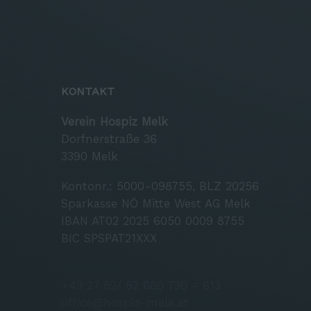
KONTAKT
Verein Hospiz Melk
Dorfnerstraße 36
3390 Melk
Kontonr.: 5000-098755, BLZ 20256
Sparkasse NÖ Mitte West AG Melk
IBAN AT02 2025 6050 0009 8755
BIC SPSPAT21XXX
+43 27 52/ 52 680 730 - 613
office@hospiz-melk.at