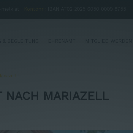
-melk.at
Kontonr.:
IBAN AT02 2025 6050 0009 8755
 & BEGLEITUNG
EHRENAMT
MITGLIED WERDEN
ariazell
 NACH MARIAZELL