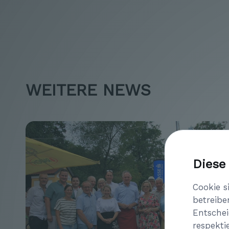
WEITERE NEWS
Diese
Cookie s
betreibe
Entschei
respekti