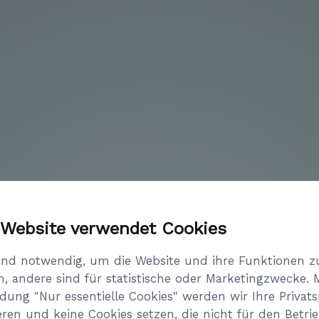
Das 24. Kellergassenfest in Pöverd
 Website verwendet Cookies
Am 11. Juli 2026 ging das 24. Kellergassenfest de
Sommerwetter über die Bühne. Dass dieses Fest ei
ind notwendig, um die Website und ihre Funktionen z
Veranstaltungskalender ist, bewiesen einmal meh
n, andere sind für statistische oder Marketingzwecke. 
die bis in den Nachtstunden zu beste Weine aus
dung "Nur essentielle Cookies" werden wir Ihre Privat
genossen.
eren und keine Cookies setzen, die nicht für den Betri