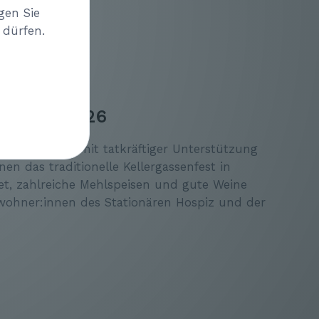
gen Sie
 dürfen.
ssenfest 2026
n Hospiz Melk mit tatkräftiger Unterstützung
en das traditionelle Kellergassenfest in
et, zahlreiche Mehlspeisen und gute Weine
wohner:innen des Stationären Hospiz und der