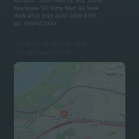
Kontonr.: 5000-098755, BLZ 20256
Sparkasse NÖ Mitte West AG Melk
IBAN AT02 2025 6050 0009 8755
BIC SPSPAT21XXX
+43 27 52/ 52 680 730 - 613
office@hospiz-melk.at