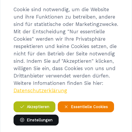
Cookie sind notwendig, um die Website
und ihre Funktionen zu betreiben, andere
sind für statistische oder Marketingzwecke.
Mit der Entscheidung "Nur essentielle
Cookies" werden wir Ihre Privatsphäre
Herzliche Einladung zum
respektieren und keine Cookies setzen, die
Kellergassenfest 2026
nicht für den Betrieb der Seite notwendig
sind. Indem Sie auf "Akzeptieren" klicken,
Am 11. Juli 2026 ab 15 Uhr veranstaltet der Verein
willigen Sie ein, dass Cookies von uns und
Hospiz Melk mit tatkräftiger Unterstützung vieler
Drittanbieter verwendet werden dürfen.
Ehrenamtlicher, Freunde und Mitarbeiter:innen
Weitere Infomationen finden Sie hier:
das traditionelle Kellergassenfest in Pöverding.
Datenschutzerklärung
Heurigenschmankerl liebevoll zubereitet,
zahlreiche Mehlspeisen und gute Weine warten
Akzeptieren
Essentielle Cookies
auf die Gäste. Der Gewinn kommt den
Bewohner:innen des Stationären Hospiz und der
Einstellungen
Pflege- und Betreuungszentrums Melk zugute.